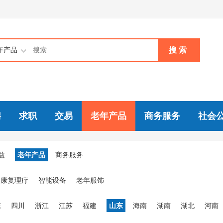
搜 索
年产品
聘
求职
交易
老年产品
商务服务
社会
益
老年产品
商务服务
康复理疗
智能设备
老年服饰
东
四川
浙江
江苏
福建
山东
海南
湖南
湖北
河南