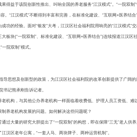
果得益于该院创新性推出、叫响全国的养老服务“江汉模式”。“一院双制”
内容。“江汉模式”不断得到丰富和完善，在标准化建设、“互联网+医养结合
成功的经验。面对“银发”大考，江汉区社会福利院用响亮的“江汉模式”交
大板块(“一院双制”、标准化建设、“互联网+医养结合”)连续报道江汉区
“一院双制”模式。
的指导思想及创新型的政策，为江汉区社会福利院的改革创新提供了广阔的
利院书记熊承刚告诉记者。
养老机构，与其他公办养老机构一样面临着收费低、护理人员工资低、难
限制养老机构发展的问题。如何解决这些问题呢？
通过大量的研究大胆提出了“一院双制”的构想，即在保障“三无”老人供养
了江汉区老年公寓，“一套人马、两块牌子、两种运营机制”。