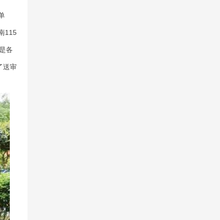
单
115
是各
了送审