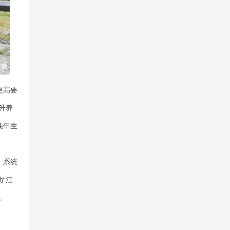
更高要
升养
晚年生
，系统
“江
。