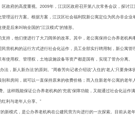
区政府的高度重视。2009年，江汉区政府召开第八次常务会议，探讨江
化管理运行方案。根据方案，江汉区社会福利院新公寓定位为民办非企业
便是后来叫响全国的“江汉模式”的雏形。
的支持，他们便进行了大刀阔斧的改革。其中，老公寓保持公办养老机构
照民营机构的运行方式进行社会化运作，员工全部实行聘用制，新公寓管
只有使用权、管理权，土地设施设备等资产都是国有，实现了管办分离。
老办法，新人新办法’的原则。”周春芳向记者介绍说“入住的‘老人’只要身体
级别和房间，就可以一直保持原来的收费价格；而入住新老年公寓的老年
费。这样既能保证公办养老机构的‘兜底’保障功能，又能通过社会化运作
的红利与老年人分享。”
制”的新模式，是公办养老机构在公建民营方向进行的一次探索。目前从老
。