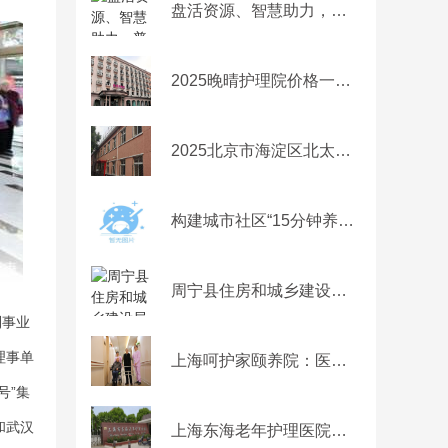
盘活资源、智慧助力，普陀这所“公建民营”养老院为老人打造温馨之家
2025晚晴护理院价格一览：性价比服务方案+费用解析
2025北京市海淀区北太平庄冶建老年公寓网站首页/地址/电话/价格-北京精选老年公寓
构建城市社区“15分钟养老服务圈”
周宁县住房和城乡建设局关于公布周宁县打击整治养老诈骗专项行动举报方式的公告
利事业
理事单
上海呵护家颐养院：医养融合与认知症照护的温馨家园
号”集
和武汉
上海东海老年护理医院地址，2024高品质护理院位置详询