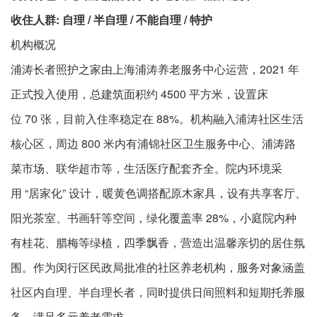
收住人群: 自理 / 半自理 / 不能自理 / 特护
机构概况​
浦涛长者照护之家由上海浦涛养老服务中心运营，2021 年
正式投入使用，总建筑面积约 4500 平方米，设置床
位 70 张，目前入住率稳定在 88%。机构融入浦涛社区生活
核心区，周边 800 米内有浦锦社区卫生服务中心、浦涛路
菜市场、联华超市等，生活医疗配套齐全。院内环境采
用 “居家化” 设计，暖黄色调搭配原木家具，设有共享客厅、
阳光茶室、书画轩等空间，绿化覆盖率 28%，小庭院内种
有桂花、腊梅等绿植，四季飘香，营造出温馨亲切的居住氛
围。作为闵行区民政局批准的社区养老机构，服务对象涵盖
社区内自理、半自理长者，同时提供日间照料和短期托养服
务，满足多元养老需求。​